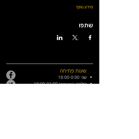
מידע נוסף
שתפו
שעות פתיחה
שני 18:00-0:00
שלישי
18:00-01:00
(כרטיסים)
רביעי 18:00-01:00
חמישי 18:00-01:00
שישי 21:00-02:30
מוצש 20:00-01:00
צ׳ילה 8, ירושלים. ליד המפלצת
E /
hamiflezet@gmail.com