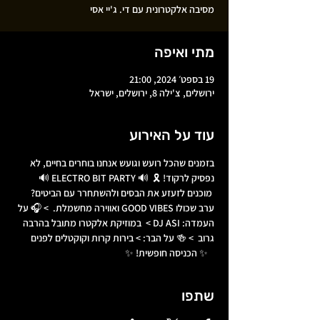
מסיבה אלקטרונית עם די. ג'יי אסי
מתי ואיפה
19 בספט׳ 2024, 21:00
ירושלים, צ'ילה 8, ירושלים, ישראל
עוד על האירוע
בזמנים שהכל רועש וגועש אנחנו בוחרים בחיים, לא 
נפסיק לרקוד! 🎗️  🔊 ELECTRO BIT PARTY 🔊 
 מוכנים לזעזע את הבסים ולהשתחרר עם הביטים? 
ערב שכולו GOOD VIBES ואווירה מחשמלת.  > 🎧 על 
העמדה: DJ ASI >  במוזיקת אלקטרו מתובל בהרבה 
גרוב  > 🍻 על הבר: > בירות קרות וקוקטלים לפנים 
   ✨ הכניסה חופשית! ✨
שתפו