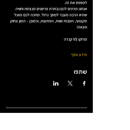
לפספס את זה.
אנחנו מכינים לכם נבחרת פרשנים מנצחת וחוויה 
שהיא הרבה מעבר למסך גדול. מחכה לכם פאנל 
מקצועי, הטבות שוות, הפתעות, וכמובן – המון צחוק 
והנאה!
מרוקו VS קנדה
מידע נוסף
שתפו
שעות פתיחה
שני 18:00-0:00
שלישי
18:00-01:00
(כרטיסים)