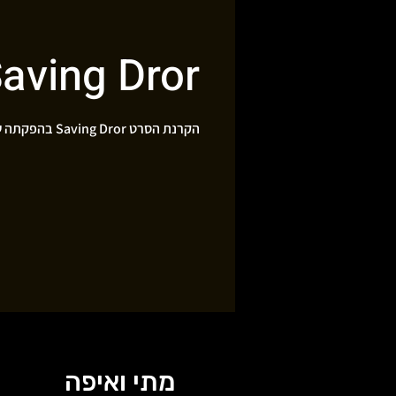
aving Dror
הקרנת הסרט Saving Dror בהפקתה של ג'יל סמואלס
מתי ואיפה