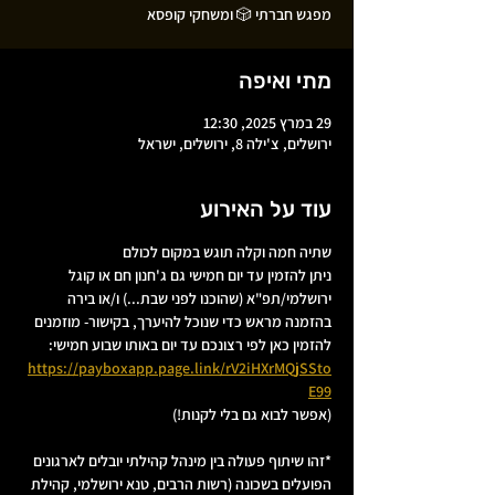
מפגש חברתי 🎲 ומשחקי קופסא
מתי ואיפה
29 במרץ 2025, 12:30
ירושלים, צ'ילה 8, ירושלים, ישראל
עוד על האירוע
שתיה חמה וקלה תוגש במקום לכולם
ניתן להזמין עד יום חמישי גם ג'חנון חם או קוגל 
ירושלמי/תפ"א (שהוכנו לפני שבת...) ו/או בירה 
בהזמנה מראש כדי שנוכל להיערך, בקישור- מוזמנים 
להזמין כאן לפי רצונכם עד יום באותו שבוע חמישי: 
https://payboxapp.page.link/rV2iHXrMQjSSto
E99
(אפשר לבוא גם בלי לקנות!)
*זהו שיתוף פעולה בין מינהל קהילתי יובלים לארגונים 
הפועלים בשכונה (רשות הרבים, טנא ירושלמי, קהילת 