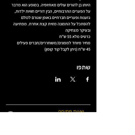
היותו בן להורים עולים מאתיופיה. במופע הוא מדבר 
על הפערים התרבותיים, הבין דוריים חוויות ילדות, 
גזענות ופעריים חברתיים באופן שגורם לכולם 
להסתכל על התמונה מזוית קצת אחרת. מפתיעה 
ובעיקר מצחיקה
כרטיס מלא 55 ש"ח
מחיר מיוחד למפונים/משוחררים/חברים פעילים
45 ש"ח (ניתן לקבל קוד קופון) 
שתפו
שעות פתיחה
שני 18:00-0:00
שלישי
18:00-01:00
(כרטיסים)
רביעי 18:00-01:00