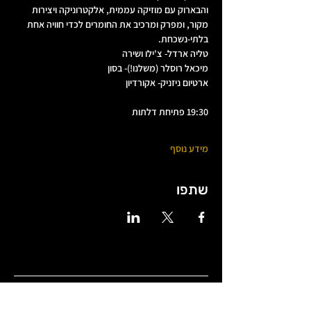
והבארוק עם מוזיקה עממית, אלקטרוניקה ויצירות 
מקור, ומפרק ומרכיב את החומרים לכדי חוויה אחת 
בלתי-נשכחת.
טליה ארדל- צ'ילו ושירה
מיכאל רוסלר (משלנו!)- בסון
ארטיום ניזניק- אקורדיון
19:30 פתיחת דלתות
מידע נוסף
שתפו
שעות פתיחה
שני 18:00-0:00