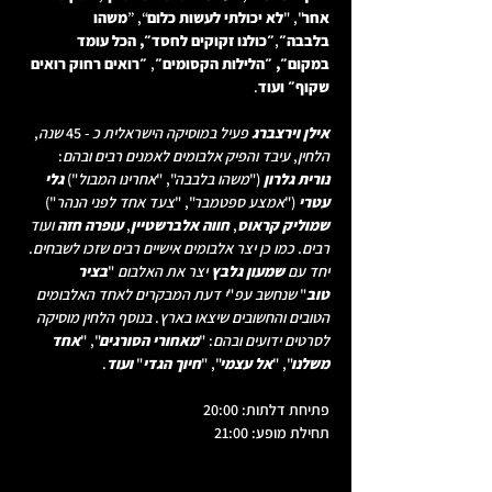
אחר
", "
לא יכולתי לעשות כלום
“, ”
משהו 
בלבבה״
,
״כולנו זקוקים לחסד״, הכל עומד 
במקום״,
״הלילות הקסומים״
, 
״רואים רחוק רואים 
שקוף״ ועוד
.
אילן וירצברג
 פעיל במוסיקה הישראלית כ 
- 45 
שנה
, 
הלחין
, 
עיבד והפיק אלבומים לאמנים רבים ובהם
: 
נורית גלרון
 ("
משהו בלבבה
", "
אחרינו המבול
") 
גלי 
עטרי 
("
אמצע ספטמבר
", "
צעד אחד לפני הנהר
") 
שמוליק קראוס
, 
חווה אלברשטיין
, 
עופרה חזה
 ועוד 
רבים
. 
כמו כן יצר אלבומים אישיים רבים שזכו לשבחים
. 
יחד עם 
שמעון גלבץ
 יצר את האלבום 
"
בציר 
טוב
"
 שנחשב עפ
"
י דעת המבקרים לאחד האלבומים 
הטובים והחשובים שיצאו בארץ
. 
בנוסף הלחין מוסיקה 
לסרטים ידועים ובהם
: "
מאחורי הסורגים
", "
אחד 
משלנו
", "
אל עצמי
", "
חיוך הגדי
" 
ועוד
.
פתיחת דלתות: 20:00
תחילת מופע: 21:00