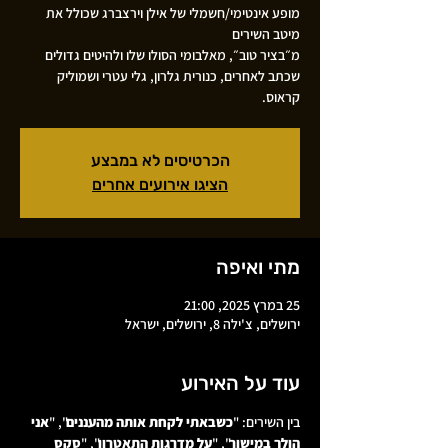
מופע אינטימי/חשמלי של אילן וירצברג שכולל את
מ״בציר טוב״, מאלבומי הסולו שלו ולהיטים גדולים
שכתב לאחרים, כנורית גלרון, גלי עטרי ושמוליק
קראוס.
הכרטיסים לא במבצע
הציגו אירועים אחרים
מתי ואיפה
25 במרץ 2025, 21:00
ירושלים, צ'ילה 8, ירושלים, ישראל
עוד על האירוע
בין השירים: "
כשבאתי לקחת אותה מהעננים
", "
אני 
הולך במישור
", "
על מדרגות התאטרון
", "
סקס 